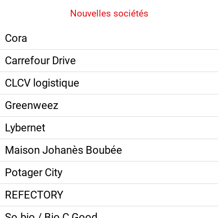
Nouvelles sociétés
Cora
Carrefour Drive
CLCV logistique
Greenweez
Lybernet
Maison Johanès Boubée
Potager City
REFECTORY
So.bio / Bio C Good